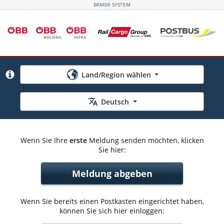
BKMS® SYSTEM
Warum Land/Region auswählen?
Land/Region wählen
Bitte wählen Sie das Land/die Region Ihres aktuellen S
Navigieren Sie mit den Pfeiltasten oder geben Sie d
Deutsch
Wenn Sie Ihre
erste
Meldung senden möchten, klicken
Sie hier:
Meldung abgeben
Wenn Sie bereits einen Postkasten eingerichtet haben,
können Sie sich hier einloggen: