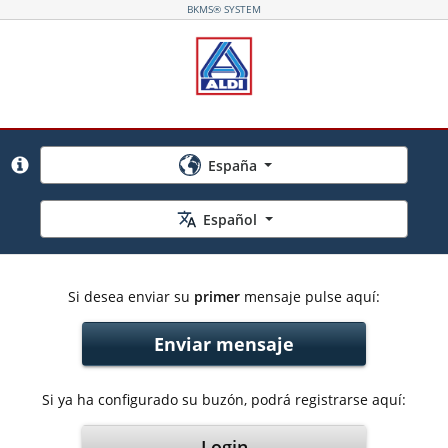
BKMS® SYSTEM
¿Por qué seleccionar país/región?
España
Por favor, seleccione el país/la región de su ubicación
Desplácese con las flechas del teclado o escriba la primer
Español
Si desea enviar su
primer
mensaje pulse aquí:
Enviar mensaje
Si ya ha configurado su buzón, podrá registrarse aquí:
Login